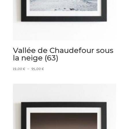
Vallée de Chaudefour sous
la neige (63)
Plage
19,00
€
–
95,00
€
de
prix :
19,00 €
à
95,00 €