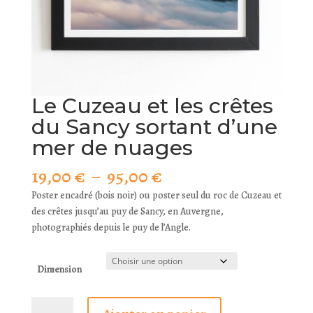
Le Cuzeau et les crêtes
du Sancy sortant d’une
mer de nuages
Plage
19,00
€
–
95,00
€
de
Poster encadré (bois noir) ou poster seul du roc de Cuzeau et
prix :
des crêtes jusqu’au puy de Sancy, en Auvergne,
19,00 €
photographiés depuis le puy de l’Angle.
à
95,00 €
Dimension
quantité
A