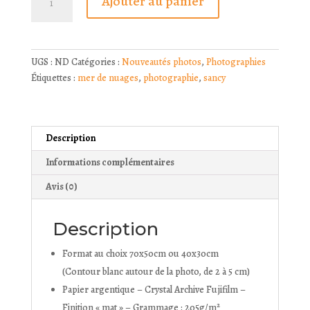
Ajouter au panier
de
l
Le
t
Cuzeau
e
et
r
UGS :
ND
Catégories :
Nouveautés photos
,
Photographies
les
n
Étiquettes :
mer de nuages
,
photographie
,
sancy
crêtes
a
du
t
Sancy
i
sortant
v
Description
d'une
e
Informations complémentaires
mer
:
de
Avis (0)
nuages
Description
Format au choix 70x50cm ou 40x30cm
(Contour blanc autour de la photo, de 2 à 5 cm)
Papier argentique – Crystal Archive Fujifilm –
Finition « mat » – Grammage : 205g/m²