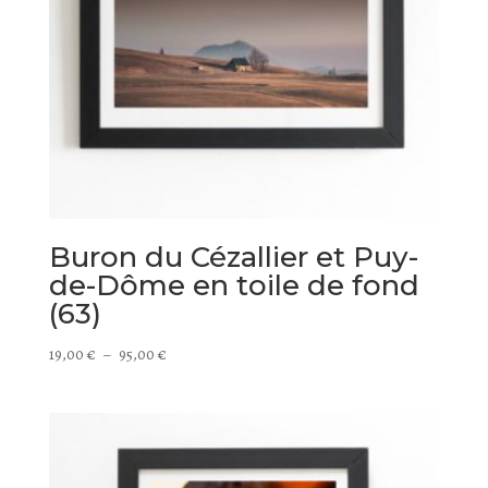
Buron du Cézallier et Puy-
de-Dôme en toile de fond
(63)
Plage
19,00
€
–
95,00
€
de
prix :
19,00 €
à
95,00 €