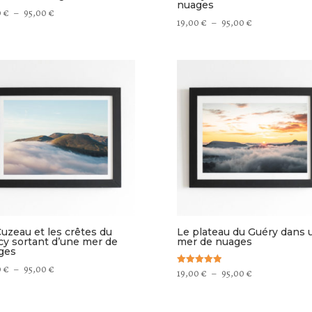
nuages
Plage
0
€
–
95,00
€
Plage
19,00
€
–
95,00
€
de
de
prix :
prix :
19,00 €
19,00 €
à
à
95,00 €
95,00 €
uzeau et les crêtes du
Le plateau du Guéry dans 
cy sortant d’une mer de
mer de nuages
ges
Plage
0
€
–
95,00
€
Plage
19,00
€
–
95,00
€
Note
5.00
de
de
sur 5
prix :
prix :