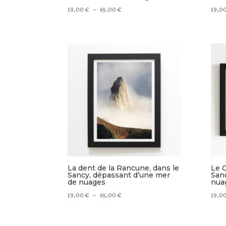
Plage
19,00
€
–
65,00
€
19,0
de
prix :
19,00 €
à
65,00 €
La dent de la Rancune, dans le
Le C
Sancy, dépassant d’une mer
San
de nuages
nua
Plage
19,00
€
–
65,00
€
19,0
de
prix :