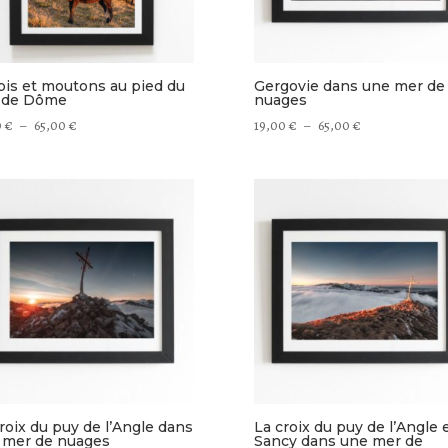
bis et moutons au pied du
Gergovie dans une mer de
 de Dôme
nuages
Plage
Plage
0
€
–
65,00
€
19,00
€
–
65,00
€
de
de
prix :
prix :
19,00 €
19,00 €
à
à
65,00 €
65,00 €
roix du puy de l’Angle dans
La croix du puy de l’Angle e
 mer de nuages
Sancy dans une mer de