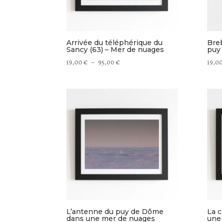
Arrivée du téléphérique du
Bre
Sancy (63) – Mer de nuages
puy
Plage
19,00
€
–
95,00
€
19,0
de
prix :
19,00 €
à
95,00 €
L’antenne du puy de Dôme
La c
dans une mer de nuages
une