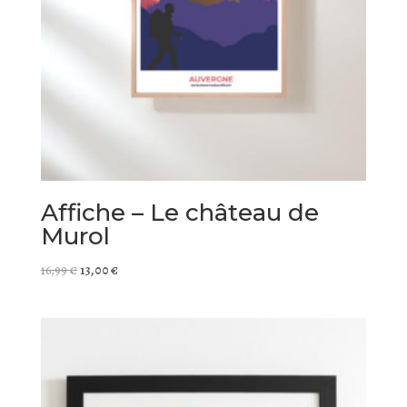
Affiche – Le château de
Murol
Le
Le
16,99
€
13,00
€
prix
prix
initial
actuel
était :
est :
16,99 €.
13,00 €.