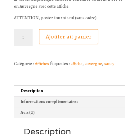
en Auvergne avec cette affiche.
ATTENTION, poster fourni seul (sans cadre)
quantité
A
Ajouter au panier
de
l
Affiche
t
-
e
Téléphérique
r
Catégorie :
Affiches
Étiquettes :
affiche
,
auvergne
,
sancy
du
n
Sancy
a
-
t
Le
i
Description
Mont-
v
Informations complémentaires
Dore
e
hiver
:
Avis (0)
Description