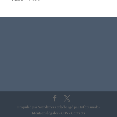
de
prix :
19,00 €
à
65,00 €
Propulsé par
WordPress
et hébergé par
Infomaniak
-
Mentions légales
- CGV
-
Contacts