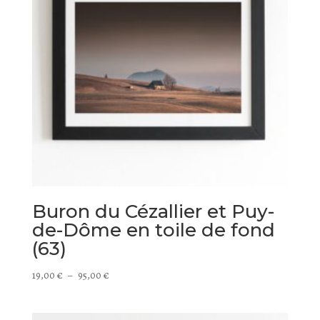
Buron du Cézallier et Puy-
de-Dôme en toile de fond
(63)
Plage
19,00
€
–
95,00
€
de
prix :