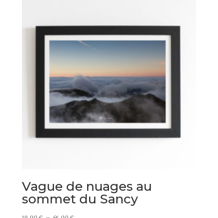
19,00 €
à
95,00 €
Vague de nuages au
sommet du Sancy
Plage
19,00
€
–
65,00
€